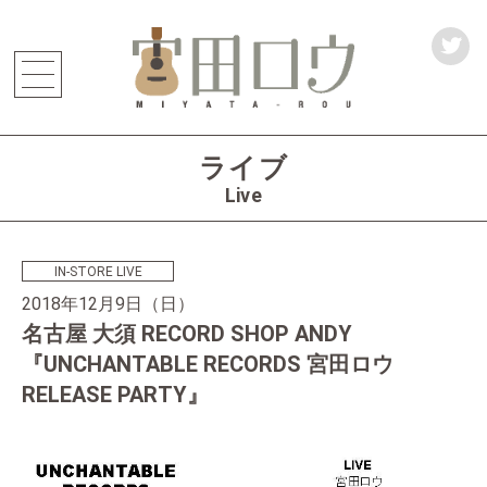
t
w
i
t
t
e
ライブ
r
Live
IN-STORE LIVE
2018年12月9日（日）
名古屋 大須 RECORD SHOP ANDY
『UNCHANTABLE RECORDS 宮田ロウ
RELEASE PARTY』